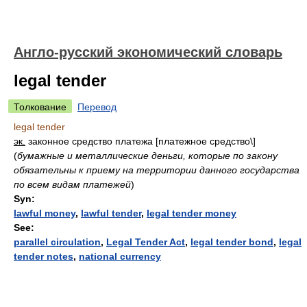
Англо-русский экономический словарь
legal tender
Толкование
Перевод
legal tender
эк.
законное средство платежа [платежное средство\]
(
бумажные и металлические деньги, которые по закону
обязательны к приему на территории данного государства
по всем видам платежей
)
Syn:
lawful money
,
lawful tender
,
legal tender money
See:
parallel circulation
,
Legal Tender Act
,
legal tender bond
,
legal
tender notes
,
national currency