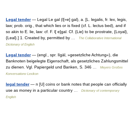
Legal tender
— Legal Le gal (l[=e] gal), a. [L. legalis, fr. lex, legis,
law; prob. orig., that which lies or is fixed (cf. L. lectus bed), and if
so akin to E. lie, law: cf. F. l[ e]gal. Cf. {Lie} to be prostrate, {Loyal},
{Leal}.] 1. Created by, permitted by …
The Collaborative International
Dictionary of English
Legal tender
— (engl., spr. līgäl, »gesetzliche Achtung«), die
Banknoten beigelegte Eigenschaft, als gesetzliches Zahlungsmittel
zu dienen. Vgl. Papiergeld und Banken, S. 346 …
Meyers Großes
Konversations-Lexikon
legal tender
— n [U] coins or bank notes that people can officially
use as money in a particular country …
Dictionary of contemporary
English